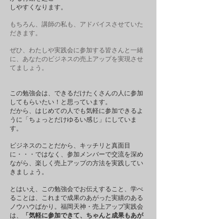
しやすくなります。
もちろん、講師の私も、アドバイスさせていた
だきます。
ぜひ、わたしや実践会に参加する皆さんと一緒
に、あなたのビジネスの売上アップを実現させ
てましょう。
この勉強会は、できるだけたくさんの人に参加
してもらいたい！と思っています。
だから、はじめての人でも気軽に参加できるよ
うに「ちょっとだけゆるい感じ」にしていま
す。
ビジネスのことだから、キッチリと真面目
に・・・ではなく、参加メンバーで交流を深め
ながら、楽しく売上アップの方法を実践してい
きましょう。
とはいえ、この勉強会でお伝えすること、学べ
ることは、これまで成果のあがった実績のある
ノウハウばかり。
福岡天神・売上アップ実践会
は、
「気軽に参加できて、ちゃんと成果もあが