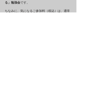
る」勉強会
です。
ちなみに、気になるご参加料（税込）は、通常
5,000円のところ、早期申込で3,000円としてい
ます。
ぜひ、お気軽にご参加くださいね。
【開催概要】
日 程：１２月１８日（火）１８：３０～２０：３
０
場 所：SPACE on the Station（西鉄・福岡駅の真上
の、とっても便利な場所です）
参加費：５，０００円（税込）
⇒ 早期申込：３，０００円（税込）※お
支払方法：銀行振込またはカード決済
定 員： ８名
（残り３名）
持ち物： 筆記用具、メモ・ノート
参加対象：中小企業の経営者、個人事業主の方
※１２月ですので、実践会終了後、軽～く忘年会を
したいと思っています。
お時間があるようでしたら、そちらもご参加くだ
さいませ★