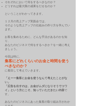
それぞれにおいて何をするべきなのか？
どうすれば最大限の成果をだせるのか？
ということがわかってきます。
１２月の売上アップ実践会では、
そのような売上アップの仕組みの作り方を学んでい
ます。
お客を集めるために、どんな手法があるのかを知
り、
あなたのビジネスで何をするべきか？を一緒に考え
ましょう。
今回は特に、
集客にどれくらいのお金と時間を使う
べきなのか？
に着目して考えていきます。
「えーー集客にお金を使うなんて考えたことがな
い」
「広告を出すのは、お金がムダになりそうでコワ
イ」という方にこそ、知っていただきたい内容
で
す。
あなたのビジネスにあった集客の取り組み方がわか