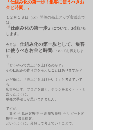
「仕組み化の第一歩！集客に使うべきお
金と時間」。
１２月１８日（火）開催の売上アップ実践会で
は、
『仕組み化の第一歩』
について、お話いた
します。
仕組み化の第一歩として、集客
今月は、
に使うべきお金と時間
についてお伝えしま
す。
『どうやって売上げを上げるのか？』
その仕組みの作り方を考えたことはありますか？
ただ単に、「売上げを上げたい！」と考えていて
も、
広告を出す、ブログを書く、チラシをまく・・・と
言ったように、
単発の手法しか思いつきません。
ですが、
「集客 ⇒ 見込客獲得 ⇒ 新規客獲得 ⇒ リピート客
獲得 ⇒ 優良顧客」
というように、分解して考えていくことで、