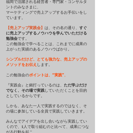
福岡で活躍される経営者・専門家・コンサルタ
ントのみなさまに、
マーケティングで売上アップするお手伝いをし
ています。
【売上アップ実践会】
は、その名の通り、
すぐ
に売上アップするノウハウを学んでいただける
勉強会
です。
この勉強会で学べることは、これまでに成果の
上がった実績のあるノウハウばかり。
シンプルだけど、とても強力な、売上アップの
メソッドをお伝え
します。
この勉強会の
ポイントは、“実践”
。
『実践会』と銘打っているのは、
ただ学ぶだけ
でなく、その場で実践
していただくことを目的
としているからです。
しかも、あなた一人で実践するのではなく、そ
の場に参加している全員で実践していきます。
みんなでアイデアを出し合いながら実践してい
くので、1人で取り組むのと比べて、成果につな
がる行動を起こ