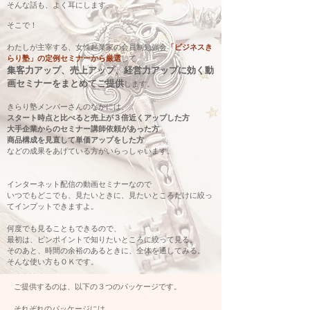
そんな話も、よく耳にします。
そこで！
わたしが主宰する、女性起業家の会員制勉強会
「ビジネスき
らり塾」の定例セミナーから厳選
して
集客力アップ、売上アップ、経営力アップに効く動
画セミナーをまとめてご提供
します。
きらり塾メンバーさんのなかには、
スタート時点と比べると売上が３倍近くアップした方
​大手企業からのセミナー講師依頼があった方
商品構成を見直して単価アップをした方
​などの成果をあげている方がいらっしゃいます。
インターネット配信の動画セミナーなので
いつでもどこでも、見たいときに、見たいところだけに絞っ
てインプットできますよ。
何度でも見ることもできるので、
最初は、ピンポイントで知りたいところに絞って見る。
そのあと、時間の余裕のあるときに、全体を通してみる。
そんな使い方もＯＫです。
ご提供するのは、以下の３つのパッケージです。
それぞれのパッケージには、