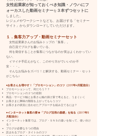
女性起業家が知っておくべき知識・ノウハにフ
ォーカスした動画セミナー
３本ずつセットに
を
しました。
​レジュメやワークシートなども、お届けする「セミナー
サイト」からダウンロードしていただけます。
１．集客力アップ・動画セミナーセット
女性起業家さんのお悩みトップの「集客」。
自己流でブログを書いている、
何を発信することが集客につながるのか実はよくわかってい
ない、
イマイチ手応えがなく、このやり方がでいいのか不
安・・・。
​ そんなお悩みをズバリ！と解決する、動画セミナー・セット
がこちら♪
●お客さんを増やす！「プロモーション」のコツ（2017年4月配信分）
プロモーションって、何だろう？？
プロモーションの２つの役割
商品・サービス軸とお客さん軸の掛け算で考えると、うまくいく
お客さまに興味の階段を上がってもらうコツ
お客さまの状況に合わせたアプローチを組み立てるには？
●インターネット集客の要★「ブログ活用の基礎」を知る（2017年5
月配信分）
インターネット集客では、ブログ・ＳＮＳの違いを知って、使い分け
る！
ブログが必要な５つの理由
読まれるブログ・タイトルのコツ