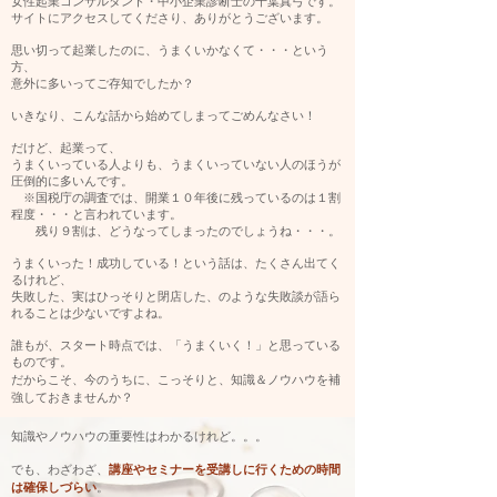
女性起業コンサルタント・中小企業診断士の千葉真弓です。
​サイトにアクセスしてくださり、ありがとうございます。
思い切って起業したのに、うまくいかなくて・・・という
方、
意外に多いってご存知でしたか？
いきなり、こんな話から始めてしまってごめんなさい！
だけど、起業って、
うまくいっている人よりも、うまくいっていない人のほうが
圧倒的に多いんです。
※国税庁の調査では、開業１０年後に残っているのは１割
程度・・・と言われています。
残り９割は、どうなってしまったのでしょうね・・・。
うまくいった！成功している！という話は、たくさん出てく
るけれど、
失敗した、実はひっそりと閉店した、のような失敗談が語ら
れることは少ないですよね。
誰もが、スタート時点では、「うまくいく！」と思っている
ものです。
今のうちに、こっそりと、知識＆ノウハウを補
だからこそ、
強しておきませんか？
知識やノウハウの重要性はわかるけれど。。。
​でも、わざわざ、
講座やセミナーを受講しに行くための時間
は確保しづらい
。