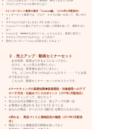
これだけは整える！ブログに最低限、載せておきたい記事
ブログへのアクセスを増やすには？
●インターネット集客の基本「Facebook編」（2016年6月配信分）
インターネット集客では、ブログ・ＳＮＳの違いを知って、使い分け
る！
ＳＮＳならではの【ふるまい方】を知っておく
Facebookページと個人アカウントの違いと特徴を知って、運用するに
は？
Facebookを「●●●●のためのツール」ととらえると、集客に役立つ
​ＳＮＳとブログのつながりは、どう作る？
意外にカンタン！Facebook広告を出してみよう！
２．売上アップ・動画セミナーセット
ある程度、集客はできるようになってきた。
だけど、もっと売上を増やしたい。
できれば、客単価をあげていきたい。
でも、どこから手をつければいいんだろう・・・？とお悩
みであるならば、
こちらの、動画セミナー・セットがオススメです。
●マーケティングの基礎知識◆販路開拓・対象顧客へのアプ
ローチ方法・仕組みづくりのポイント（2017年2月配信分）
マーケティングって、何だろう？
売上の公式を理解することが、売上アップの第一歩
お客様から選ばれる【ビジネス】をつくる
あなたの商品・サービスの【魅力】を際立たせるために。
●売れる♪ 商品づくりと価格設定の極意（2017年3月配信
分）
商品づくりと価格設定の関係を知っておく