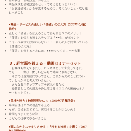
基本的な「価格設定」の考え方
商品構成と価格設定をセットで考えるとうまくいく♪
「お友達価格」から卒業するために、考えたいこと・取り組
むべきこと
●商品・サービスの正しい「価値」の伝え方（2017年10月配
信分）
​正しく「価値」を伝えることで得られる３つのメリット
「価値」を伝える第１ステップは「●●化」がポイント
こういう表現では伝わらない・・・多くの人が間違っている
【価値の伝え方】
「価値」を伝えるときには、●●●●をつくることが大事
３．経営脳を鍛える・動画セミナーセット
お客様も増えてきたし、ビジネスとして安定してきた。
でも・・・実は、忙しいばかりで時間に余裕がない。
今までは感覚的にやってきた。これから先のことについ
て、しっかりと考えていきたい。
さらなるステップアップを実現するため、
経営者としての感覚を身に着けるオススメの動画セミナ
ー・セットです。
●目標が叶う！時間管理のコツ（2016年7月配信分）
時間管理は２つの視点で考える
なぜ、目標を立てても、実現することが少ないの？
時間をうまく使う秘訣
ふだんの仕事でやるべきこと
●頭のなかをスッキリさせる！「考える技術」を磨く（2017